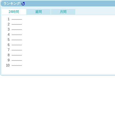
ランキング
24時間
週間
月間
1
----------
2
----------
3
----------
4
----------
5
----------
6
----------
7
----------
8
----------
9
----------
10
----------