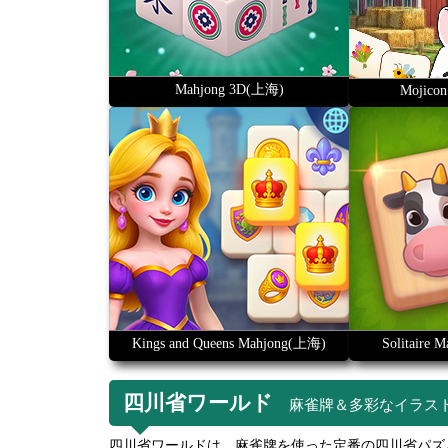
Mahjong 3D(上海)
Mojicon
Kings and Queens Mahjong(上海)
Solitaire
四川省ワールド
麻雀牌＆多彩なイラス
四川省ワールドは、麻雀牌を使った定番の四川省パズ