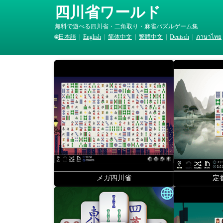
四川省ワールド
無料で遊べる四川省・二角取り・麻雀パズルゲーム集
🌐
日本語
|
English
|
简体中文
|
繁體中文
|
Deutsch
|
ภาษาไทย
メガ四川省
定